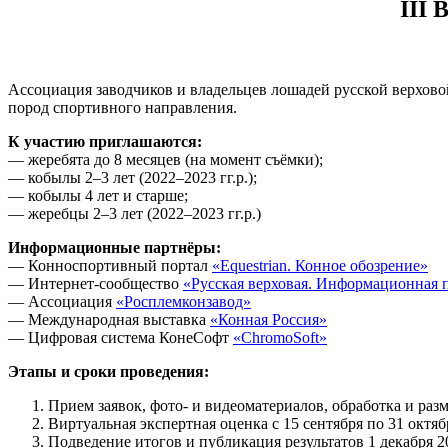
III 
Ассоциация заводчиков и владельцев лошадей русской верхов
пород спортивного направления.
К участию приглашаются:
— жеребята до 8 месяцев (на момент съёмки);
— кобылы 2–3 лет (2022–2023 гг.р.);
— кобылы 4 лет и старше;
— жеребцы 2–3 лет (2022–2023 гг.р.)
Информационные партнёры:
— Конноспортивный портал
«Equestrian. Конное обозрение»
— Интернет-сообщество
«Русская верховая. Информационная 
— Ассоциация
«Росплемконзавод»
— Международная выставка
«Конная Россия»
— Цифровая система КонеСофт
«ChromoSoft»
Этапы и сроки проведения:
Прием заявок, фото- и видеоматериалов, обработка и разм
Виртуальная экспертная оценка с 15 сентября по 31 октябр
Подведение итогов и публикация результатов 1 декабря 2