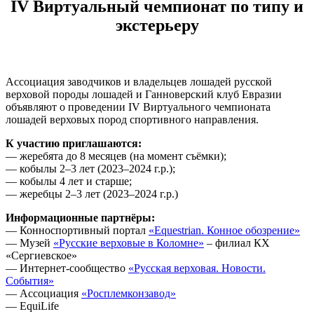
IV Виртуальный чемпионат по типу и
экстерьеру
Ассоциация заводчиков и владельцев лошадей русской
верховой породы лошадей и Ганноверский клуб Евразии
объявляют о проведении IV Виртуального чемпионата
лошадей верховых пород спортивного направления.
К участию приглашаются:
— жеребята до 8 месяцев (на момент съёмки);
— кобылы 2–3 лет (2023–2024 г.р.);
— кобылы 4 лет и старше;
— жеребцы 2–3 лет (2023–2024 г.р.)
Информационные партнёры:
— Конноспортивный портал
«Equestrian. Конное обозрение»
— Музей
«Русские верховые в Коломне»
– филиал КХ
«Сергиевское»
— Интернет-сообщество
«Русская верховая. Новости.
События»
— Ассоциация
«Росплемконзавод»
— EquiLife